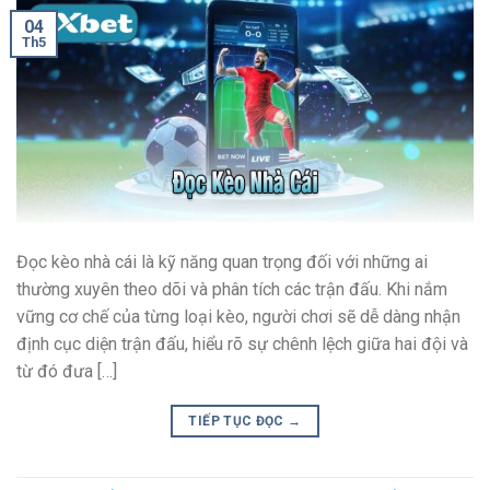
04
Th5
Đọc kèo nhà cái là kỹ năng quan trọng đối với những ai
thường xuyên theo dõi và phân tích các trận đấu. Khi nắm
vững cơ chế của từng loại kèo, người chơi sẽ dễ dàng nhận
định cục diện trận đấu, hiểu rõ sự chênh lệch giữa hai đội và
từ đó đưa […]
TIẾP TỤC ĐỌC
→