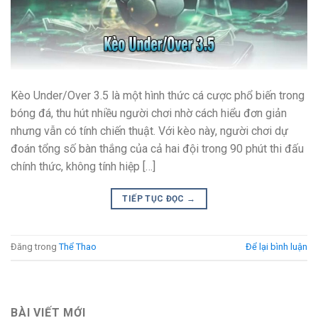
Kèo Under/Over 3.5 là một hình thức cá cược phổ biến trong
bóng đá, thu hút nhiều người chơi nhờ cách hiểu đơn giản
nhưng vẫn có tính chiến thuật. Với kèo này, người chơi dự
đoán tổng số bàn thắng của cả hai đội trong 90 phút thi đấu
chính thức, không tính hiệp […]
TIẾP TỤC ĐỌC
→
Đăng trong
Thể Thao
Để lại bình luận
BÀI VIẾT MỚI