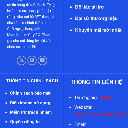
uy tín hàng đầu Châu Á. Tỷ lệ
Đối tác tài trợ
hoàn trả cực cao, pháp lý rõ
ràng. Nhà cái 8XBET đang là
Đại sứ thương hiệu
nhà tài trợ chính thức cho
CLB ngoại hạng anh
Khuyến mãi mới nhất
Manchester City F.C. Tham
gia nhà cái đăng ký hội viên
nhận code ưu đãi.
THÔNG TIN CHÍNH SÁCH
THÔNG TIN LIÊN HỆ
Chính sách bảo mật
Thương hiệu:
8XBET
Điều khoản sử dụng
Website:
Miễn trừ trách nhiệm
https://nikestoreuk.com.co
Quyền riêng tư
Email: