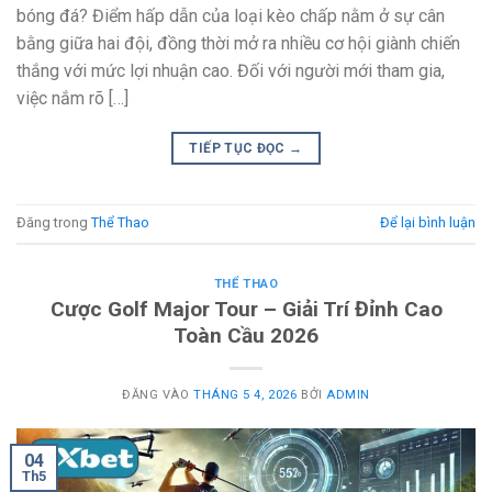
bóng đá? Điểm hấp dẫn của loại kèo chấp nằm ở sự cân
bằng giữa hai đội, đồng thời mở ra nhiều cơ hội giành chiến
thắng với mức lợi nhuận cao. Đối với người mới tham gia,
việc nắm rõ […]
TIẾP TỤC ĐỌC
→
Đăng trong
Thể Thao
Để lại bình luận
THỂ THAO
Cược Golf Major Tour – Giải Trí Đỉnh Cao
Toàn Cầu 2026
ĐĂNG VÀO
THÁNG 5 4, 2026
BỞI
ADMIN
04
Th5