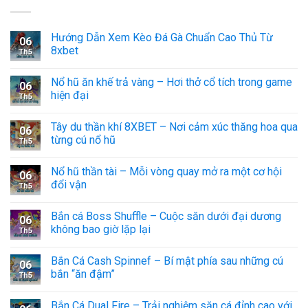
Hướng Dẫn Xem Kèo Đá Gà Chuẩn Cao Thủ Từ
06
8xbet
Th5
Nổ hũ ăn khế trả vàng – Hơi thở cổ tích trong game
06
hiện đại
Th5
Tây du thần khí 8XBET – Nơi cảm xúc thăng hoa qua
06
từng cú nổ hũ
Th5
Nổ hũ thần tài – Mỗi vòng quay mở ra một cơ hội
06
đổi vận
Th5
Bắn cá Boss Shuffle – Cuộc săn dưới đại dương
06
không bao giờ lặp lại
Th5
Bắn Cá Cash Spinnef – Bí mật phía sau những cú
06
bắn “ăn đậm”
Th5
Bắn Cá Dual Fire – Trải nghiệm săn cá đỉnh cao với