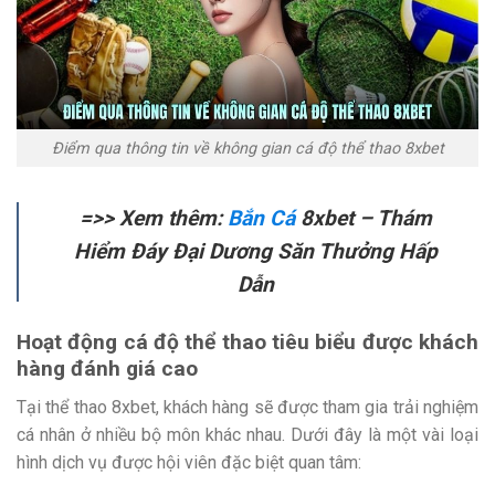
Điểm qua thông tin về không gian cá độ thể thao 8xbet
=>> Xem thêm:
Bắn Cá
8xbet – Thám
Hiểm Đáy Đại Dương Săn Thưởng Hấp
Dẫn
Hoạt động cá độ thể thao tiêu biểu được khách
hàng đánh giá cao
Tại thể thao 8xbet, khách hàng sẽ được tham gia trải nghiệm
cá nhân ở nhiều bộ môn khác nhau. Dưới đây là một vài loại
hình dịch vụ được hội viên đặc biệt quan tâm: